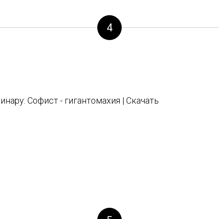
4
инару: Софист - гигантомахия | Скачать