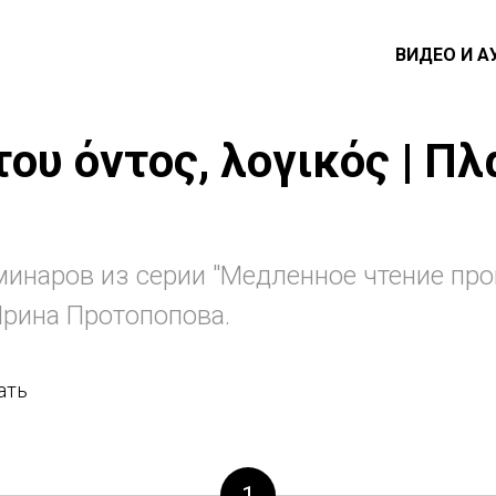
ВИДЕО И А
 του όντος, λογικός | Π
минаров из серии "Медленное чтение пр
Ирина Протопопова.
ать
1