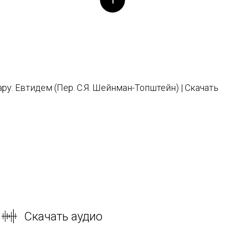
ру: Евтидем (Пер. С.Я. Шейнман-Топштейн) | Скачать
Скачать аудио