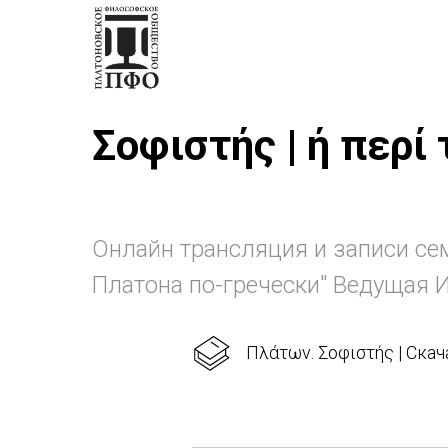
Σοφιστής | ή περί
Онлайн трансляция и записи се
Платона по-гречески" Ведущая 
Πλάτων. Σοφιστής | Скач